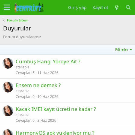
Giriş yap
Kayıt ol
Forum Sitesi
Duyurular
Forum duyurularımız
Filtreler
Cümbüş Hangi Yöreye Ait ?
starabla
Cevaplar
5
11 Haz 2026
Ensem ne demek ?
starabla
Cevaplar
0
10 Haz 2026
Kacak IMEI kayıt ücreti ne kadar ?
starabla
Cevaplar
0
3 Haz 2026
HarmonyOS apk yükleniyor mu ?