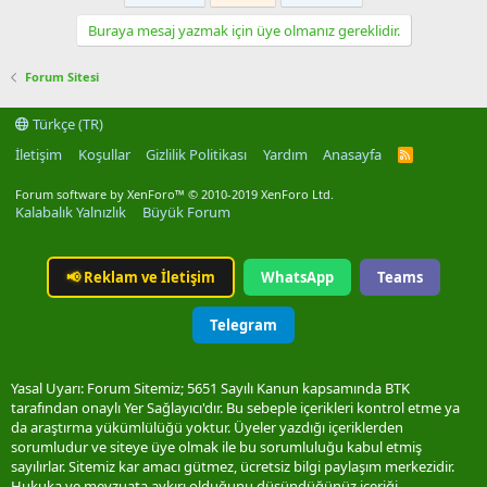
Buraya mesaj yazmak için üye olmanız gereklidir.
Forum Sitesi
Türkçe (TR)
İletişim
Koşullar
Gizlilik Politikası
Yardım
Anasayfa
R
S
S
Forum software by XenForo™
© 2010-2019 XenForo Ltd.
Kalabalık Yalnızlık
Büyük Forum
📢
Reklam ve İletişim
WhatsApp
Teams
Telegram
Yasal Uyarı: Forum Sitemiz; 5651 Sayılı Kanun kapsamında BTK
tarafından onaylı Yer Sağlayıcı'dır. Bu sebeple içerikleri kontrol etme ya
da araştırma yükümlülüğü yoktur. Üyeler yazdığı içeriklerden
sorumludur ve siteye üye olmak ile bu sorumluluğu kabul etmiş
sayılırlar. Sitemiz kar amacı gütmez, ücretsiz bilgi paylaşım merkezidir.
Hukuka ve mevzuata aykırı olduğunu düşündüğünüz içeriği