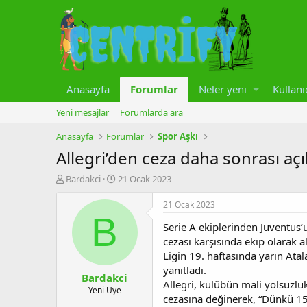
Anasayfa
Forumlar
Neler yeni
Kullanı
Yeni mesajlar
Forumlarda ara
Anasayfa
Forumlar
Spor Aşkı
Allegri’den ceza daha sonrası aç
K
B
Bardakci
21 Ocak 2023
o
a
n
ş
21 Ocak 2023
u
l
B
Serie A ekiplerinden Juventus’
y
a
u
n
cezası karşısında ekip olarak 
b
g
Ligin 19. haftasında yarın Ata
a
ı
yanıtladı.
Bardakci
ş
ç
Allegri, kulübün mali yolsuzl
l
t
Yeni Üye
cezasına değinerek, “Dünkü 15 
a
a