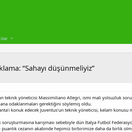
cılar
ıklama: “Sahayı düşünmeliyiz”
un teknik yöneticisi Massimiliano Allegri, ismi mali yolsuzluk s
alana odaklanmaları gerektiğini söylemiş oldu.
lanta’ı konuk edecek Juventus’un teknik yöneticisi, kelam konusu 
uk soruşturmasına karışması sebebiyle dün İtalya Futbol Federasy
puanlık cezanın akabinde hepimiz birbirimize daha da birlik olmal