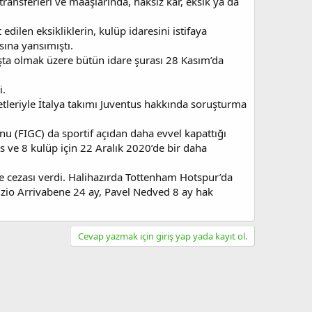
ansferleri ve maaşlarında, haksız kar, eksik ya da
ilen eksikliklerin, kulüp idaresini istifaya
sına yansımıştı.
aşta olmak üzere bütün idare şurası 28 Kasım’da
i.
etleriyle İtalya takımı Juventus hakkında soruşturma
u (FIGC) da sportif açıdan daha evvel kapattığı
s ve 8 kulüp için 22 Aralık 2020’de bir daha
e cezası verdi. Halihazırda Tottenham Hotspur’da
rizio Arrivabene 24 ay, Pavel Nedved 8 ay hak
Cevap yazmak için giriş yap yada kayıt ol.