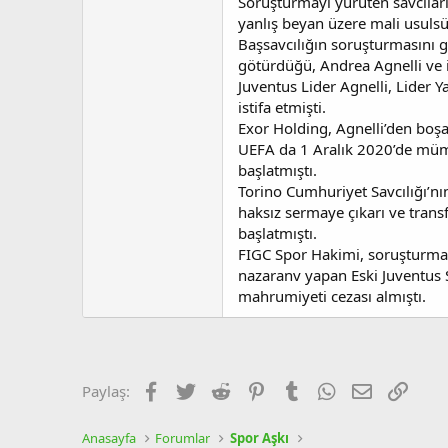
Soruşturmayı yürüten savcıları
yanlış beyan üzere mali usulsüzl
Başsavcılığın soruşturmasını g
götürdüğü, Andrea Agnelli ve i
Juventus Lider Agnelli, Lider 
istifa etmişti.
Exor Holding, Agnelli’den boş
UEFA da 1 Aralık 2020’de mümkü
başlatmıştı.
Torino Cumhuriyet Savcılığı’nı
haksız sermaye çıkarı ve trans
başlatmıştı.
FIGC Spor Hakimi, soruşturma 
nazaranv yapan Eski Juventus S
mahrumiyeti cezası almıştı.
Facebook
Twitter
Reddit
Pinterest
Tumblr
WhatsApp
E-posta
Link
Paylaş:
Anasayfa
Forumlar
Spor Aşkı