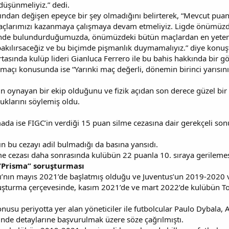
düşünmeliyiz.” dedi.
 açısından değişen epeyce bir şey olmadığını belirterek, “Mevcut p
çlarımızı kazanmaya çalışmaya devam etmeliyiz. Ligde önümüzde 6
e bulundurduğumuzda, önümüzdeki bütün maçlardan en yeterli ka
bakılırsaceğiz ve bu biçimde pişmanlık duymamalıyız.” diye konuş
asında kulüp lideri Gianluca Ferrero ile bu bahis hakkında bir gö
maçı konusunda ise “Yarınki maç değerli, dönemin birinci yarısını 
gun oynayan bir ekip olduğunu ve fizik açıdan son derece güzel b
uklarını söylemiş oldu.
mada ise FIGC’in verdiği 15 puan silme cezasına dair gerekçeli so
n bu cezayı adil bulmadığı da basına yansıdı.
me cezası daha sonrasında kulübün 22 puanla 10. sıraya gerilemes
 “Prisma” soruşturması
ı’nın mayıs 2021’de başlatmış olduğu ve Juventus’un 2019-2020 
oruşturma çerçevesinde, kasım 2021’de ve mart 2022’de kulübün To
nusu periyotta yer alan yöneticiler ile futbolcular Paulo Dybala, 
inde detaylarıne başvurulmak üzere söze çağrılmıştı.