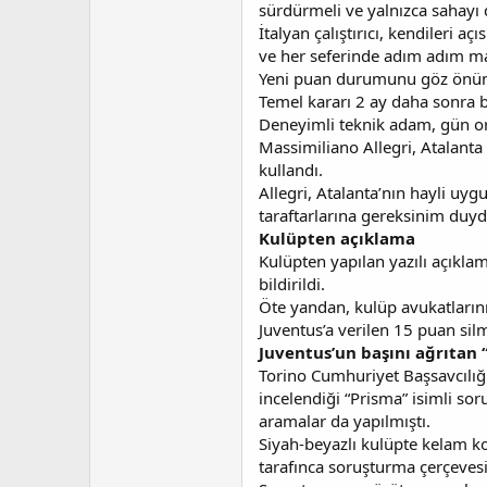
sürdürmeli ve yalnızca sahayı 
t
r
a
i
İtalyan çalıştırıcı, kendileri
n
h
ve her seferinde adım adım ma
i
Yeni puan durumunu göz önünd
Temel kararı 2 ay daha sonra 
Deneyimli teknik adam, gün ort
Massimiliano Allegri, Atalanta 
kullandı.
Allegri, Atalanta’nın hayli uy
taraftarlarına gereksinim duyd
Kulüpten açıklama
Kulüpten yapılan yazılı açıkla
bildirildi.
Öte yandan, kulüp avukatlarını
Juventus’a verilen 15 puan sil
Juventus’un başını ağrıtan
Torino Cumhuriyet Başsavcılığ
incelendiği “Prisma” isimli s
aramalar da yapılmıştı.
Siyah-beyazlı kulüpte kelam ko
tarafınca soruşturma çerçeves