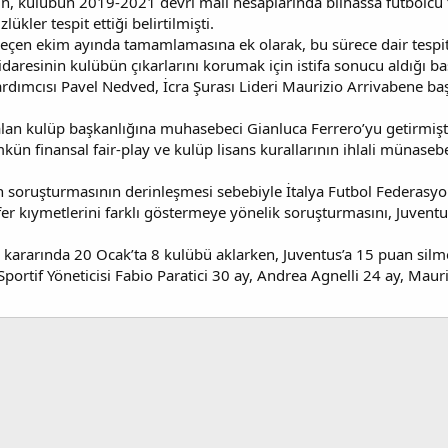
n, kulübün 2019-2021 devri mali hesaplarında bilhassa futbolcu tr
ükler tespit ettiği belirtilmişti.
eçen ekim ayında tamamlamasına ek olarak, bu sürece dair tespit ed
daresinin kulübün çıkarlarını korumak için istifa sonucu aldığı ba
Yardımcısı Pavel Nedved, İcra Şurası Lideri Maurizio Arrivabene b
alan kulüp başkanlığına muhasebeci Gianluca Ferrero’yu getirmişt
n finansal fair-play ve kulüp lisans kurallarının ihlali münaseb
n soruşturmasının derinleşmesi sebebiyle İtalya Futbol Federasyon
fer kıymetlerini farklı göstermeye yönelik soruşturmasını, Juventu
kararında 20 Ocak’ta 8 kulübü aklarken, Juventus’a 15 puan silm
portif Yöneticisi Fabio Paratici 30 ay, Andrea Agnelli 24 ay, Mau