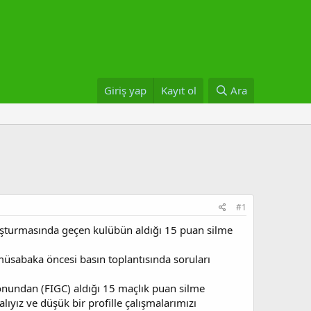
Giriş yap
Kayıt ol
Ara
#1
oruşturmasında geçen kulübün aldığı 15 puan silme
müsabaka öncesi basın toplantısında soruları
onundan (FIGC) aldığı 15 maçlık puan silme
ıyız ve düşük bir profille çalışmalarımızı