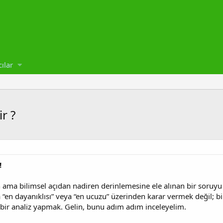
cılar
r ?
!
ama bilimsel açıdan nadiren derinlemesine ele alınan bir soruyu
 “en dayanıklısı” veya “en ucuzu” üzerinden karar vermek değil; b
lı bir analiz yapmak. Gelin, bunu adım adım inceleyelim.