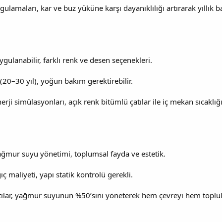
uygulamaları, kar ve buz yüküne karşı dayanıklılığı artırarak yıll
gulanabilir, farklı renk ve desen seçenekleri.
 (20–30 yıl), yoğun bakım gerektirebilir.
rji simülasyonları, açık renk bitümlü çatılar ile iç mekan sıcaklı
 yağmur suyu yönetimi, toplumsal fayda ve estetik.
ç maliyeti, yapı statik kontrolü gerekli.
çatılar, yağmur suyunun %50’sini yöneterek hem çevreyi hem toplu