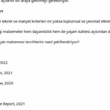
açılarını bir araya getirmeyi gerektiriyor.
rı
teknik ve maliyet kriterleri mi yoksa toplumsal ve çevresel etkile
gi malzemeler hem dayanıklılık hem de yaşam kalitesi açısından 
 çatı malzemesi tercihlerini nasıl şekillendiriyor?
 2022
es, 2021
ew, 2020
re Report, 2021