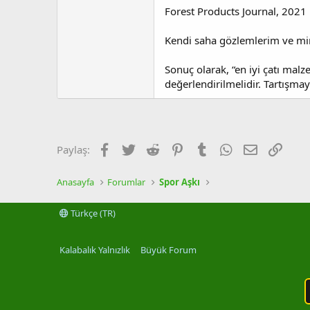
Forest Products Journal, 2021
Kendi saha gözlemlerim ve mi
Sonuç olarak, “en iyi çatı malz
değerlendirilmelidir. Tartışma
Facebook
Twitter
Reddit
Pinterest
Tumblr
WhatsApp
E-posta
Link
Paylaş:
Anasayfa
Forumlar
Spor Aşkı
Türkçe (TR)
Kalabalık Yalnızlık
Büyük Forum