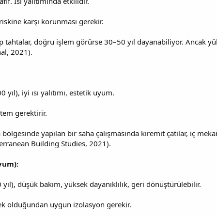
if. Isı yalıtımında etkilidir.
iskine karşı korunması gerekir.
ap tahtalar, doğru işlem görürse 30–50 yıl dayanabiliyor. Ancak yü
al, 2021).
ıl), iyi ısı yalıtımı, estetik uyum.
stem gerektirir.
 bölgesinde yapılan bir saha çalışmasında kiremit çatılar, iç meka
terranean Building Studies, 2021).
nyum):
yıl), düşük bakım, yüksek dayanıklılık, geri dönüştürülebilir.
ksek olduğundan uygun izolasyon gerekir.