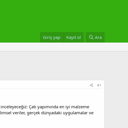
Giriş yap
Kayıt ol
Ara
#1
 inceleyeceğiz: Çatı yapımında en iyi malzeme
ilimsel veriler, gerçek dünyadaki uygulamalar ve