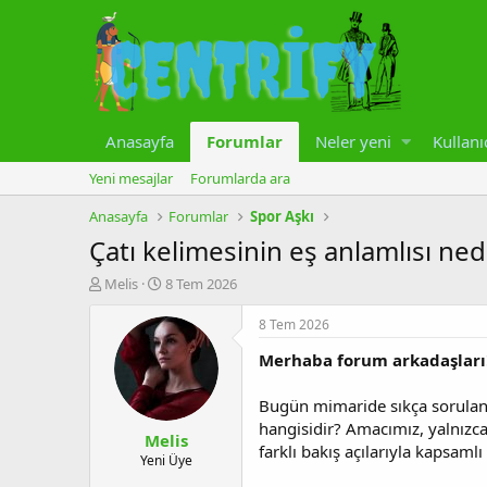
Anasayfa
Forumlar
Neler yeni
Kullanı
Yeni mesajlar
Forumlarda ara
Anasayfa
Forumlar
Spor Aşkı
Çatı kelimesinin eş anlamlısı nedi
K
B
Melis
8 Tem 2026
o
a
n
ş
8 Tem 2026
u
l
Merhaba forum arkadaşları
y
a
u
n
b
g
Bugün mimaride sıkça sorulan 
a
ı
hangisidir? Amacımız, yalnızca
Melis
ş
ç
farklı bakış açılarıyla kapsam
l
t
Yeni Üye
a
a