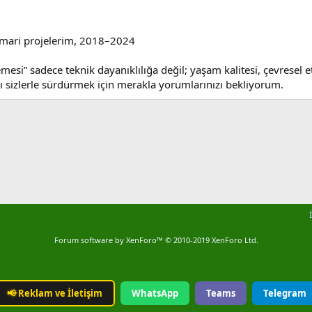
mari projelerim, 2018–2024
emesi” sadece teknik dayanıklılığa değil; yaşam kalitesi, çevresel
yı sizlerle sürdürmek için merakla yorumlarınızı bekliyorum.
Forum software by XenForo™
© 2010-2019 XenForo Ltd.
📢
Reklam ve İletişim
WhatsApp
Teams
Telegram