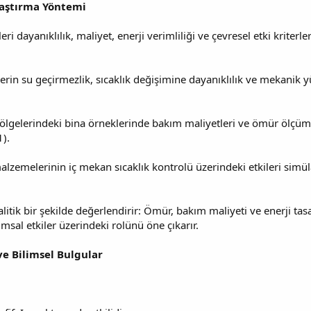
laştırma Yöntemi
i dayanıklılık, maliyet, enerji verimliliği ve çevresel etki kriterl
erin su geçirmezlik, sıcaklık değişimine dayanıklılık ve mekanik y
 bölgelerindeki bina örneklerinde bakım maliyetleri ve ömür ölçüml
).
ı malzemelerinin iç mekan sıcaklık kontrolü üzerindeki etkileri sim
nalitik bir şekilde değerlendirir: Ömür, bakım maliyeti ve enerji ta
msal etkiler üzerindeki rolünü öne çıkarır.
ve Bilimsel Bulgular