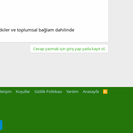
 etkiler ve toplumsal bağlam dahilinde
Cevap yazmak için giriş yap yada kayıt ol.
İletişim
Koşullar
Gizlilik Politikası
Yardım
Anasayfa
R
S
S