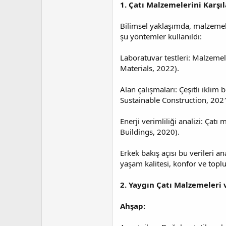
1. Çatı Malzemelerini Karşı
t
r
a
i
n
h
Bilimsel yaklaşımda, malzemeler
i
şu yöntemler kullanıldı:
Laboratuvar testleri: Malzemel
Materials, 2022).
Alan çalışmaları: Çeşitli iklim
Sustainable Construction, 2021
Enerji verimliliği analizi: Çat
Buildings, 2020).
Erkek bakış açısı bu verileri a
yaşam kalitesi, konfor ve toplu
2. Yaygın Çatı Malzemeleri 
Ahşap: