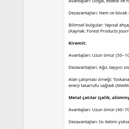
Avantajları: Doğal, estetik ve haf
Dezavantajları: Nem ve böcek r
Bilimsel bulgular: Yapısal ahş
(Kaynak: Forest Products Journ
Kiremit:
Avantajları: Uzun ömür (50–100 y
Dezavantajları: Ağır, taşıyıcı si
Alan çalışması örneği: Toskana
enerji tasarrufu sağladı (Medi
Metal çatılar (çelik, alümi
Avantajları: Uzun ömür (40–70 
Dezavantajları: Isı iletimi yü