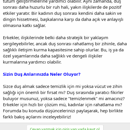
tutum geliştirmelerine yardımcı olabilir. Aynı zamanda, duş
sonrası daha huzurlu bir ruh hali, yakın ilişkilerde de pozitif
etkiler yaratır. Bir kadının duş sonrası kendini daha sakin ve
dingin hissetmesi, başkalarına karşı da daha açık ve anlayışlı
olmasına katkı sağlar.
Erkekler, ilişkilerinde belki daha stratejik bir yaklaşım
sergileyebilirler, ancak duş sonrası rahatlamış bir zihinle, daha
sağlıklı iletişim kurma kapasitesine sahip olurlar. Bu, iş ya da
özel yaşamlarında daha sağlıklı ve dengeli ilişkiler
kurmalarına yardımcı olabilir.
Sizin Duş Anlarınızda Neler Oluyor?
Sizce duş almak sadece temizlik için mi yoksa vücut ve zihin
sağlığı için önemli bir fırsat mı? Duş sırasında yaratıcı fikirler
buluyor musunuz, yoksa sadece "temizlenmek" mi amacınız?
Erkekler için hızlı bir çözüm mü, kadınlar için rahatlama mı?
Forumda bu konuda düşüncelerinizi paylaşarak, hep birlikte
farklı bakış açılarını inceleyebiliriz!
Cevap yazmak için giriş yap yada kayıt ol.