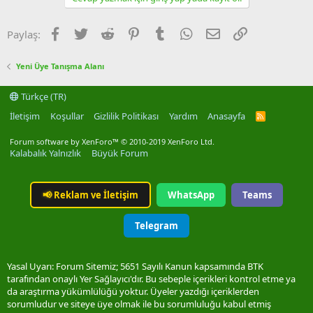
Facebook
Twitter
Reddit
Pinterest
Tumblr
WhatsApp
E-posta
Link
Paylaş:
Yeni Üye Tanışma Alanı
Türkçe (TR)
İletişim
Koşullar
Gizlilik Politikası
Yardım
Anasayfa
R
S
S
Forum software by XenForo™
© 2010-2019 XenForo Ltd.
Kalabalık Yalnızlık
Büyük Forum
📢
Reklam ve İletişim
WhatsApp
Teams
Telegram
Yasal Uyarı: Forum Sitemiz; 5651 Sayılı Kanun kapsamında BTK
tarafından onaylı Yer Sağlayıcı'dır. Bu sebeple içerikleri kontrol etme ya
da araştırma yükümlülüğü yoktur. Üyeler yazdığı içeriklerden
sorumludur ve siteye üye olmak ile bu sorumluluğu kabul etmiş