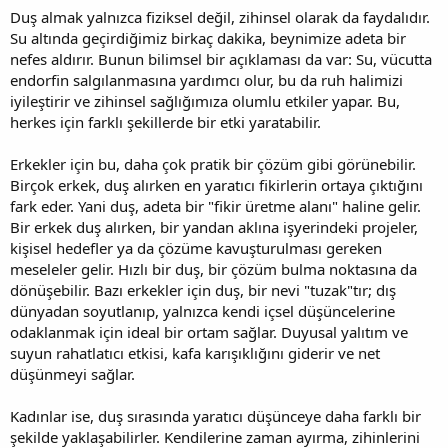
Duş almak yalnızca fiziksel değil, zihinsel olarak da faydalıdır.
Su altında geçirdiğimiz birkaç dakika, beynimize adeta bir
nefes aldırır. Bunun bilimsel bir açıklaması da var: Su, vücutta
endorfin salgılanmasına yardımcı olur, bu da ruh halimizi
iyileştirir ve zihinsel sağlığımıza olumlu etkiler yapar. Bu,
herkes için farklı şekillerde bir etki yaratabilir.
Erkekler için bu, daha çok pratik bir çözüm gibi görünebilir.
Birçok erkek, duş alırken en yaratıcı fikirlerin ortaya çıktığını
fark eder. Yani duş, adeta bir "fikir üretme alanı" haline gelir.
Bir erkek duş alırken, bir yandan aklına işyerindeki projeler,
kişisel hedefler ya da çözüme kavuşturulması gereken
meseleler gelir. Hızlı bir duş, bir çözüm bulma noktasına da
dönüşebilir. Bazı erkekler için duş, bir nevi "tuzak"tır; dış
dünyadan soyutlanıp, yalnızca kendi içsel düşüncelerine
odaklanmak için ideal bir ortam sağlar. Duyusal yalıtım ve
suyun rahatlatıcı etkisi, kafa karışıklığını giderir ve net
düşünmeyi sağlar.
Kadınlar ise, duş sırasında yaratıcı düşünceye daha farklı bir
şekilde yaklaşabilirler. Kendilerine zaman ayırma, zihinlerini