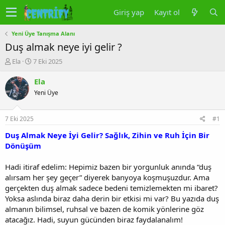
Giriş yap
Kayıt ol
Yeni Üye Tanışma Alanı
Duş almak neye iyi gelir ?
K
B
Ela
7 Eki 2025
o
a
n
ş
Ela
u
l
Yeni Üye
y
a
u
n
b
g
7 Eki 2025
#1
a
ı
ş
ç
Duş Almak Neye İyi Gelir? Sağlık, Zihin ve Ruh İçin Bir
l
t
Dönüşüm
a
a
t
r
Hadi itiraf edelim: Hepimiz bazen bir yorgunluk anında “duş
a
i
alırsam her şey geçer” diyerek banyoya koşmuşuzdur. Ama
n
h
gerçekten duş almak sadece bedeni temizlemekten mi ibaret?
i
Yoksa aslında biraz daha derin bir etkisi mi var? Bu yazıda duş
almanın bilimsel, ruhsal ve bazen de komik yönlerine göz
atacağız. Hadi, suyun gücünden biraz faydalanalım!