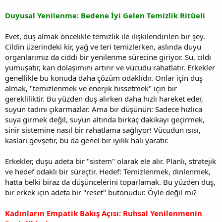
Duyusal Yenilenme: Bedene İyi Gelen Temizlik Ritüeli
Evet, duş almak öncelikle temizlik ile ilişkilendirilen bir şey.
Cildin üzerindeki kir, yağ ve teri temizlerken, aslında duyu
organlarımız da ciddi bir yenilenme sürecine giriyor. Su, cildi
yumuşatır, kan dolaşımını artırır ve vücudu rahatlatır. Erkekler
genellikle bu konuda daha çözüm odaklıdır. Onlar için duş
almak, "temizlenmek ve enerjik hissetmek" için bir
gerekliliktir. Bu yüzden duş alırken daha hızlı hareket eder,
suyun tadını çıkarmazlar. Ama bir düşünün: Sadece hızlıca
suya girmek değil, suyun altında birkaç dakikayı geçirmek,
sinir sistemine nasıl bir rahatlama sağlıyor! Vücudun ısısı,
kasları gevşetir, bu da genel bir iyilik hali yaratır.
Erkekler, duşu adeta bir "sistem" olarak ele alır. Planlı, stratejik
ve hedef odaklı bir süreçtir. Hedef: Temizlenmek, dinlenmek,
hatta belki biraz da düşüncelerini toparlamak. Bu yüzden duş,
bir erkek için adeta bir "reset" butonudur. Öyle değil mi?
Kadınların Empatik Bakış Açısı: Ruhsal Yenilenmenin