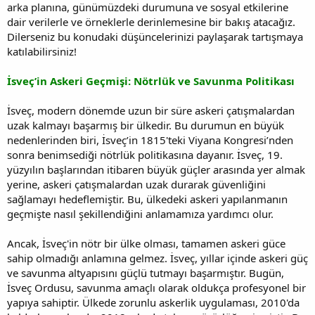
arka planına, günümüzdeki durumuna ve sosyal etkilerine
dair verilerle ve örneklerle derinlemesine bir bakış atacağız.
Dilerseniz bu konudaki düşüncelerinizi paylaşarak tartışmaya
katılabilirsiniz!
İsveç’in Askeri Geçmişi: Nötrlük ve Savunma Politikası
İsveç, modern dönemde uzun bir süre askeri çatışmalardan
uzak kalmayı başarmış bir ülkedir. Bu durumun en büyük
nedenlerinden biri, İsveç’in 1815'teki Viyana Kongresi’nden
sonra benimsediği nötrlük politikasına dayanır. İsveç, 19.
yüzyılın başlarından itibaren büyük güçler arasında yer almak
yerine, askeri çatışmalardan uzak durarak güvenliğini
sağlamayı hedeflemiştir. Bu, ülkedeki askeri yapılanmanın
geçmişte nasıl şekillendiğini anlamamıza yardımcı olur.
Ancak, İsveç'in nötr bir ülke olması, tamamen askeri güce
sahip olmadığı anlamına gelmez. İsveç, yıllar içinde askeri güç
ve savunma altyapısını güçlü tutmayı başarmıştır. Bugün,
İsveç Ordusu, savunma amaçlı olarak oldukça profesyonel bir
yapıya sahiptir. Ülkede zorunlu askerlik uygulaması, 2010'da