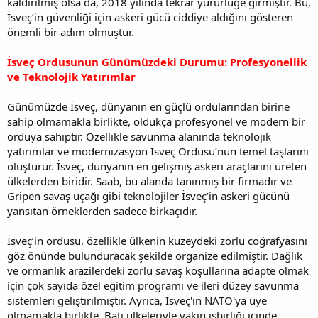
kaldırılmış olsa da, 2018 yılında tekrar yürürlüğe girmiştir. Bu,
İsveç’in güvenliği için askeri gücü ciddiye aldığını gösteren
önemli bir adım olmuştur.
İsveç Ordusunun Günümüzdeki Durumu: Profesyonellik
ve Teknolojik Yatırımlar
Günümüzde İsveç, dünyanın en güçlü ordularından birine
sahip olmamakla birlikte, oldukça profesyonel ve modern bir
orduya sahiptir. Özellikle savunma alanında teknolojik
yatırımlar ve modernizasyon İsveç Ordusu’nun temel taşlarını
oluşturur. İsveç, dünyanın en gelişmiş askeri araçlarını üreten
ülkelerden biridir. Saab, bu alanda tanınmış bir firmadır ve
Gripen savaş uçağı gibi teknolojiler İsveç’in askeri gücünü
yansıtan örneklerden sadece birkaçıdır.
İsveç’in ordusu, özellikle ülkenin kuzeydeki zorlu coğrafyasını
göz önünde bulunduracak şekilde organize edilmiştir. Dağlık
ve ormanlık arazilerdeki zorlu savaş koşullarına adapte olmak
için çok sayıda özel eğitim programı ve ileri düzey savunma
sistemleri geliştirilmiştir. Ayrıca, İsveç'in NATO'ya üye
olmamakla birlikte, Batı ülkeleriyle yakın işbirliği içinde