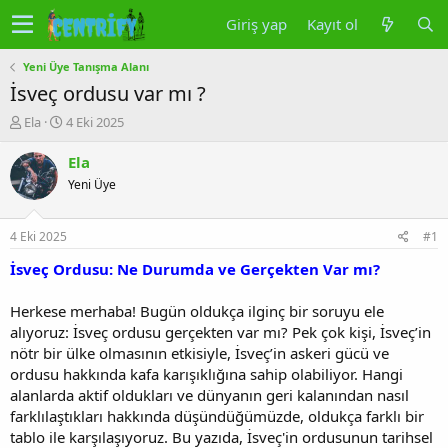
Giriş yap
Kayıt ol
Yeni Üye Tanışma Alanı
İsveç ordusu var mı ?
K
B
Ela
4 Eki 2025
o
a
n
ş
Ela
u
l
Yeni Üye
y
a
u
n
b
g
4 Eki 2025
#1
a
ı
ş
ç
İsveç Ordusu: Ne Durumda ve Gerçekten Var mı?
l
t
a
a
Herkese merhaba! Bugün oldukça ilginç bir soruyu ele
t
r
alıyoruz: İsveç ordusu gerçekten var mı? Pek çok kişi, İsveç’in
a
i
nötr bir ülke olmasının etkisiyle, İsveç’in askeri gücü ve
n
h
ordusu hakkında kafa karışıklığına sahip olabiliyor. Hangi
i
alanlarda aktif oldukları ve dünyanın geri kalanından nasıl
farklılaştıkları hakkında düşündüğümüzde, oldukça farklı bir
tablo ile karşılaşıyoruz. Bu yazıda, İsveç'in ordusunun tarihsel