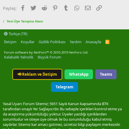
Facebook
Twitter
Reddit
Pinterest
Tumblr
WhatsApp
E-posta
Link
Paylaş:
Yeni Üye Tanışma Alanı
Türkçe (TR)
İletişim
Koşullar
Gizlilik Politikası
Yardım
Anasayfa
R
S
S
Forum software by XenForo™
© 2010-2019 XenForo Ltd.
Kalabalık Yalnızlık
Büyük Forum
📢
Reklam ve İletişim
WhatsApp
Teams
Telegram
Yasal Uyarı: Forum Sitemiz; 5651 Sayılı Kanun kapsamında BTK
tarafından onaylı Yer Sağlayıcı'dır. Bu sebeple içerikleri kontrol etme ya
da araştırma yükümlülüğü yoktur. Üyeler yazdığı içeriklerden
sorumludur ve siteye üye olmak ile bu sorumluluğu kabul etmiş
sayılırlar. Sitemiz kar amacı gütmez, ücretsiz bilgi paylaşım merkezidir.